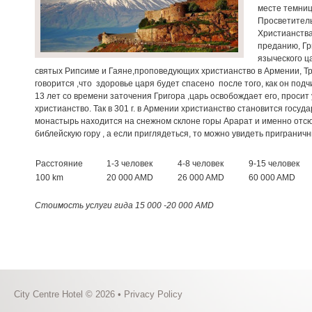
месте темниц
Просветитель
Христианства
преданию, Гр
языческого ца
святых Рипсиме и Гаяне,проповедующих христианство в Армении, Трд
говорится ,что здоровье царя будет спасено после того, как он подч
13 лет со времени заточения Григора ,царь освобождает его, просит
христианство. Так в 301 г. в Армении христианство становится госуд
монастырь находится на снежном склоне горы Арарат и именно отсю
библейскую гору , а если приглядеться, то можно увидеть пригранич
Расстояние
1-3 человек
4-8 человек
9-15 человек
100 km
20 000 AMD
26 000 AMD
60 000 AMD
Стоимость услуги гида 15 000 -20 000 AMD
City Centre Hotel © 2026 •
Privacy Policy