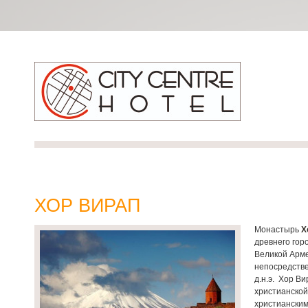
ХОР ВИРАП
Монастырь
Х
древнего гор
Великой Арме
непосредстве
д.н.э. Хор В
христианской
христианским