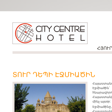
ՀՅՈՒ
ՏՈՒՐ ԴԵՊԻ ԷՋՄԻԱԾԻՆ
Հայաստանո
Էջմիածին՝
հնարավոր
Հայաստանի
մինչ այսօր:
Էջմիածին
Հայաստան