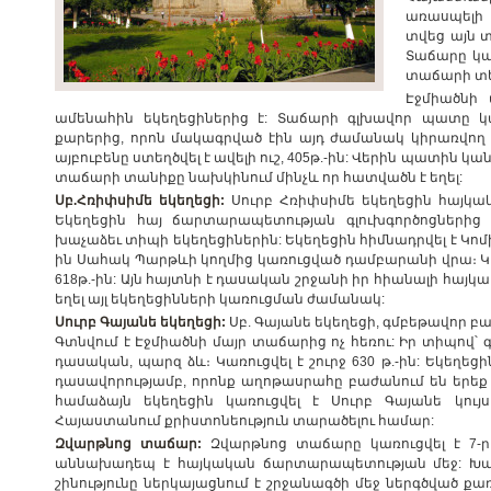
առասպելի 
տվեց այն տ
Տաճարը կա
տաճարի տե
Էջմիածնի
ամենահին եկեղեցիներից է: Տաճարի գլխավոր պատը կառու
քարերից, որոն մակագրված էին այդ ժամանակ կիրառվող լ
այբուբենը ստեղծվել է ավելի ուշ, 405թ.-ին: Վերին պատին կա
տաճարի տանիքը նախկինում մինչև որ հատվածն է եղել:
Սբ.Հռիփսիմե եկեղեցի:
Սուրբ Հռիփսիմե եկեղեցին հայկակ
Եկեղեցին հայ ճարտարապետության գլուխգործոցներից
խաչաձեւ տիպի եկեղեցիներին: Եկեղեցին հիմնադրվել է Կոմ
ին Սահակ Պարթևի կողմից կառուցված դամբարանի վրա։
618թ.-ին: Այն հայտնի է դասական շրջանի իր հիանալի հայ
եղել այլ եկեղեցինների կառուցման ժամանակ:
Սուրբ Գայանե եկեղեցի:
Սբ. Գայանե եկեղեցի, գմբեթավոր բ
Գտնվում է Էջմիածնի մայր տաճարից ոչ հեռու: Իր տիպով՝ 
դասական, պարզ ձև։ Կառուցվել է շուրջ 630 թ.-ին: Եկեղեցի
դասավորությամբ, որոնք աղոթասրահը բաժանում են երեք
համաձայն եկեղեցին կառուցվել է Սուրբ Գայանե կու
Հայաստանում քրիստոնեություն տարածելու համար:
Զվարթնոց տաճար:
Զվարթնոց տաճարը կառուցվել է 7-ր
աննախադեպ է հայկական ճարտարապետության մեջ: Խաչ
շինությունը ներկայացնում է շրջանագծի մեջ ներգծված 